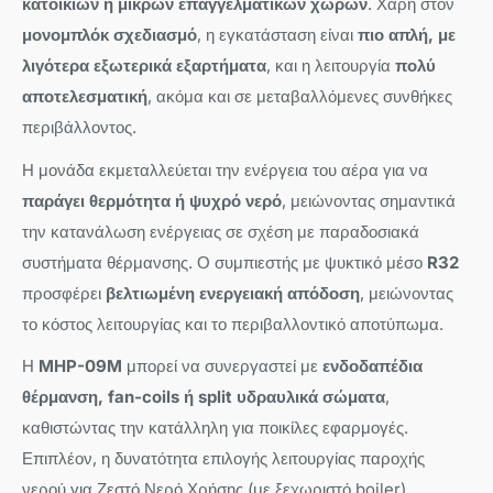
κατοικιών ή μικρών επαγγελματικών χώρων
. Χάρη στον
μονομπλόκ σχεδιασμό
, η εγκατάσταση είναι
πιο απλή, με
λιγότερα εξωτερικά εξαρτήματα
, και η λειτουργία
πολύ
αποτελεσματική
, ακόμα και σε μεταβαλλόμενες συνθήκες
περιβάλλοντος.
Η μονάδα εκμεταλλεύεται την ενέργεια του αέρα για να
παράγει θερμότητα ή ψυχρό νερό
, μειώνοντας σημαντικά
την κατανάλωση ενέργειας σε σχέση με παραδοσιακά
συστήματα θέρμανσης. Ο συμπιεστής με ψυκτικό μέσο
R32
προσφέρει
βελτιωμένη ενεργειακή απόδοση
, μειώνοντας
το κόστος λειτουργίας και το περιβαλλοντικό αποτύπωμα.
Η
MHP-09M
μπορεί να συνεργαστεί με
ενδοδαπέδια
θέρμανση, fan-coils ή split υδραυλικά σώματα
,
καθιστώντας την κατάλληλη για ποικίλες εφαρμογές.
Επιπλέον, η δυνατότητα επιλογής λειτουργίας παροχής
νερού για Ζεστό Νερό Χρήσης (με ξεχωριστό boiler)