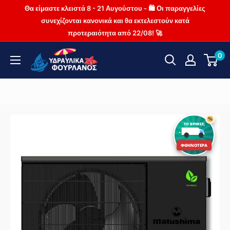
Μετάβαση
Θα είμαστε κλειστά 8 - 21 Αυγούστου - 🛍️ Οι παραγγελίες
στο
συνεχίζονται κανονικά και θα εκτελεστούν κατά
προτεραιότητα από 22/08! 🚀
περιεχόμενο
Fourlanos.gr
0
%
ΤΟ ΒΡΗΚΕΣ;
ΦΘΗΝΟΤΕΡΑ