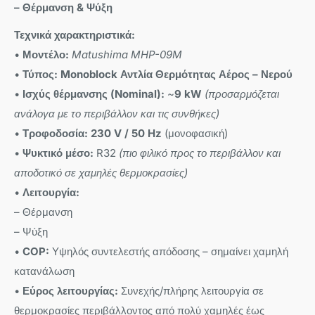
– Θέρμανση & Ψύξη
Τεχνικά χαρακτηριστικά:
•
Μοντέλο:
Matushima MHP-09M
•
Τύπος:
Monoblock Αντλία Θερμότητας Αέρος – Νερού
•
Ισχύς θέρμανσης (Nominal):
~
9 kW
(προσαρμόζεται
ανάλογα με το περιβάλλον και τις συνθήκες)
•
Τροφοδοσία:
230 V / 50 Hz
(μονοφασική)
•
Ψυκτικό μέσο:
R32
(πιο φιλικό προς το περιβάλλον και
αποδοτικό σε χαμηλές θερμοκρασίες)
•
Λειτουργία:
– Θέρμανση
– Ψύξη
•
COP:
Υψηλός συντελεστής απόδοσης – σημαίνει χαμηλή
κατανάλωση
•
Εύρος λειτουργίας:
Συνεχής/πλήρης λειτουργία σε
θερμοκρασίες περιβάλλοντος από πολύ χαμηλές έως