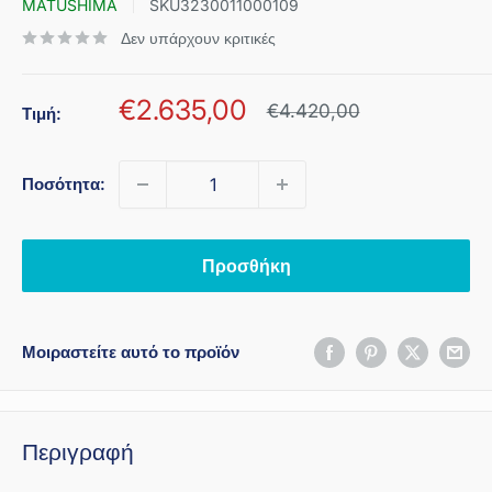
MATUSHIMA
SKU
3230011000109
Δεν υπάρχουν κριτικές
Τιμή
€2.635,00
Κανονική
€4.420,00
Τιμή:
τιμή
πώλησης
Ποσότητα:
Προσθήκη
Μοιραστείτε αυτό το προϊόν
Περιγραφή